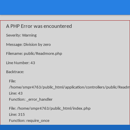
A PHP Error was encountered
Severity: Warning
Message: Division by zero
Filename: public/Readmore.php
Line Number: 43
Backtrace:
File:
/home/smpr4763/public_html/application/controllers/public/Read
Line: 43
Function: _error_handler
File: /home/smpr4763/public_html/index.php
Line: 315
Function: require_once