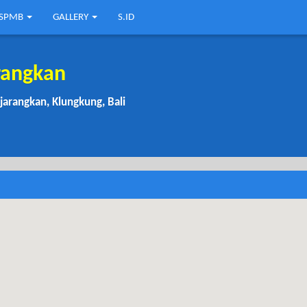
SPMB
GALLERY
S.ID
rangkan
njarangkan, Klungkung, Bali