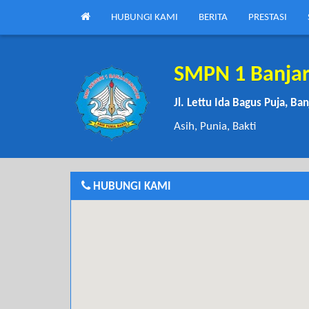
HUBUNGI KAMI
BERITA
PRESTASI
SMPN 1 Banja
Jl. Lettu Ida Bagus Puja, Ba
Asih, Punia, Bakti
HUBUNGI KAMI