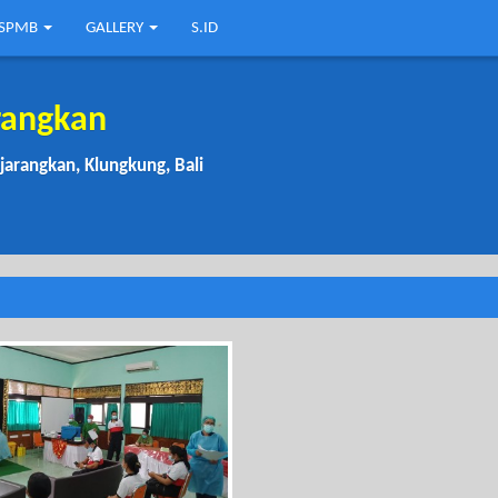
SPMB
GALLERY
S.ID
rangkan
njarangkan, Klungkung, Bali