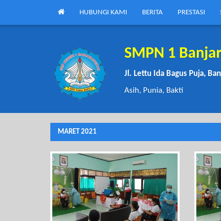
HUBUNGI KAMI
BERITA
PRESTASI
SMPN 1 Banja
Jl. Lettu Ida Bagus Puja, Ba
Asih, Punia, Bakti
MARET 2021