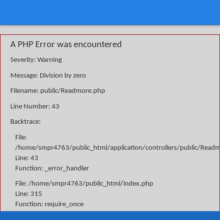
A PHP Error was encountered
Severity: Warning
Message: Division by zero
Filename: public/Readmore.php
Line Number: 43
Backtrace:
File:
/home/smpr4763/public_html/application/controllers/public/Read
Line: 43
Function: _error_handler
File: /home/smpr4763/public_html/index.php
Line: 315
Function: require_once